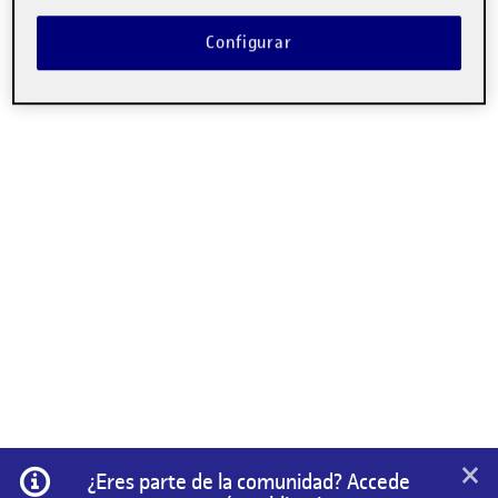
No hay comentarios.
Configurar
Lo siento, debes estar
conectado
para publicar un
comentario.
×
Información
¿Eres parte de la comunidad? Accede