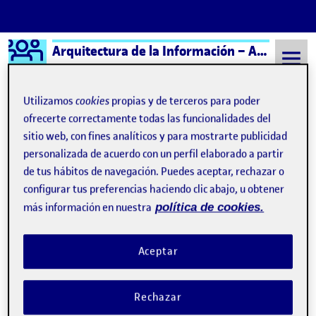
Logo Ágora
Arquitectura de la Información – Aula 3
Saltar al contenido
Utilizamos
cookies
propias y de terceros para poder
ofrecerte correctamente todas las funcionalidades del
sitio web, con fines analíticos y para mostrarte publicidad
Semestre 20241 - Aula 3
Entrega de la actividad R3
personalizada de acuerdo con un perfil elaborado a partir
Entrega de la actividad R3
de tus hábitos de navegación. Puedes aceptar, rechazar o
configurar tus preferencias haciendo clic abajo, u obtener
más información en nuestra
política de cookies.
R3 | Árbol de contenidos
Publicado por
Publicado por
Maria del Carmen Torres Morcillo
Aceptar
Visibilidad:
Fecha de publicación
27 noviembre, 2024 4:22 pm
en R3 | Árbol de contenidos
Pública
-
26 Nov 2024
-
comentario
CONTRIBUTION
0
EN R3 | ÁRBOL DE CONTENIDOS
DEBATE
Rechazar