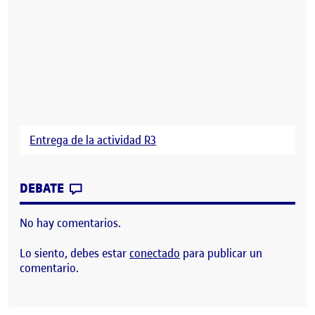
Entrega de la actividad R3
CONTRIBUTION
0
EN R3 | ÁRBOL DE CONTENIDOS
DEBATE
No hay comentarios.
Lo siento, debes estar
conectado
para publicar un
comentario.