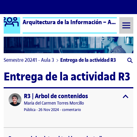
Logo Ágora
Arquitectura de la Información – Aula 3
Saltar al contenido
Semestre 20241 - Aula 3
Entrega de la actividad R3
Entrega de la actividad R3
R3 | Árbol de contenidos
Publicado por
expa
Publicado por
Maria del Carmen Torres Morcillo
Visibilidad:
Fecha de publicación
27 noviembre, 2024 4:22 pm
en R3 | Árbol de contenidos
Pública
-
26 Nov 2024
-
comentario