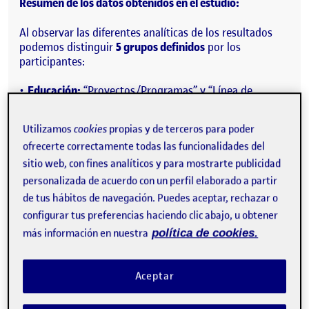
Resumen de los datos obtenidos en el estudio:
Al observar las diferentes analíticas de los resultados
podemos distinguir
5 grupos definidos
por los
participantes:
Educación:
“Proyectos/Programas” y “Línea de
investigación”.
Utilizamos
cookies
propias y de terceros para poder
Concurso:
“Última edición del concurso”, “Histórico del
concurso” e “Inscripción al concurso”.
ofrecerte correctamente todas las funcionalidades del
sitio web, con fines analíticos y para mostrarte publicidad
Agenda:
“Calendario de exposiciones/eventos” y
personalizada de acuerdo con un perfil elaborado a partir
“Compra de entradas”.
de tus hábitos de navegación. Puedes aceptar, rechazar o
Sobre nosotros/La fundación:
“Momentos clave de la
configurar tus preferencias haciendo clic abajo, u obtener
fundación” y “Noticias”.
más información en nuestra
política de cookies.
Área personal:
“Datos personales del usuario”, “Datos
profesionales del usuario”, “Configuración”, “Me
Aceptar
interesa” y “Mis entradas”.2 tarjetas se quedan al
margen de esos grupos principales según la
categorización de los participantes: