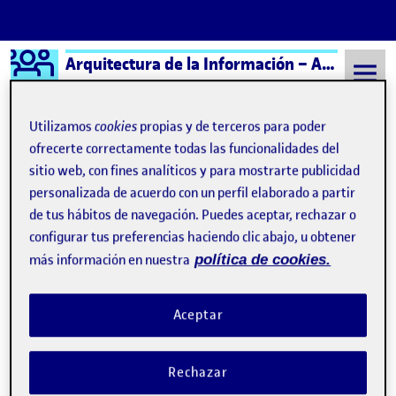
Logo Ágora
Arquitectura de la Información – Aula 3
Saltar al contenido
Utilizamos
cookies
propias y de terceros para poder
ofrecerte correctamente todas las funcionalidades del
sitio web, con fines analíticos y para mostrarte publicidad
Semestre 20241 - Aula 3
Lucía Vázquez Fraga
personalizada de acuerdo con un perfil elaborado a partir
Lucía Vázquez Fraga
de tus hábitos de navegación. Puedes aceptar, rechazar o
configurar tus preferencias haciendo clic abajo, u obtener
más información en nuestra
política de cookies.
R2. PRESENTACIÓN ESCENARIO Y USER JOURNEY
Publicado por
Publicado por
Lucía Vázquez Fraga
Visibilidad:
Fecha de publicación
en R2. PRESENTACIÓN ESCENARIO
Pública
-
30 Oct 2024
-
comentario
Aceptar
Los escenarios fueron desarrollados a partir de la navegación que
realiza el usuario a través de la web actual para cumplir su
Rechazar
objetivo. Identificando tanto oportunidades como áreas de
mejora relevantes para los elementos que se integrarán en la