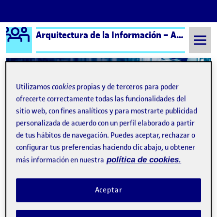
Logo Ágora
Arquitectura de la Información – Aula 3
Saltar al contenido
Utilizamos
cookies
propias y de terceros para poder
Semestre 20241 - Aula 3
R3 – Árbol de Contenido
ofrecerte correctamente todas las funcionalidades del
sitio web, con fines analíticos y para mostrarte publicidad
Navegación de entradas
: R3 | Árbol de contenidos
: R4
Anterior
Siguiente
personalizada de acuerdo con un perfil elaborado a partir
de tus hábitos de navegación. Puedes aceptar, rechazar o
R3 – Árbol de Contenido
Publicado por
configurar tus preferencias haciendo clic abajo, u obtener
Publicado por
Ana Vicente Villalonga
más información en nuestra
política de cookies.
Visibilidad:
Fecha de publicación
27 noviembre, 2024 8:25 pm
en R3 – Árbol de Contenido
Pública
-
27 Nov 2024
-
comentario
Aceptar
Dejo aquí mi árbol de contenido sobre la aplicación para
móvil de World Press Photo: