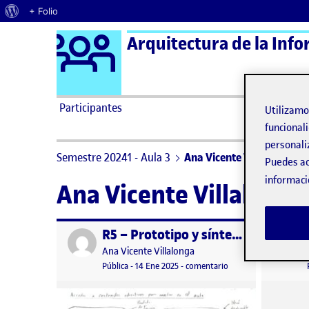
Acerca de WordPress
+ Folio
Logo Ágora
Arquitectura de la Info
Saltar al contenido
Participantes
Utilizam
funcionali
personali
Semestre 20241 - Aula 3
Ana Vicente Villalonga
Puedes ac
informaci
Ana Vicente Villalonga
R5 – Prototipo y síntesis del proyecto
Publicado por
Publicad
Publicado por
Ana Vicente Villalonga
Visibilidad:
Fecha de publicación
en R5 – Prototipo y sí
Pública
-
14 Ene 2025
-
comentario