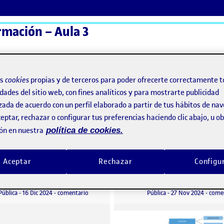
rmación – Aula 3
ActiFolios
Ay
os
cookies
propias y de terceros para poder ofrecerte correctamente t
dades del sitio web, con fines analíticos y para mostrarte publicidad
zada de acuerdo con un perfil elaborado a partir de tus hábitos de na
eptar, rechazar o configurar tus preferencias haciendo clic abajo, u 
ón en nuestra
política de cookies.
Aceptar
Rechazar
Configu
R4 – REFERENCIAS Y ANÁLISIS CRÍTICO
R3 – Árbol de Con
o por
Publicado por
Publicado por
Publicado por
Ana Vicente Villalonga
Ana Vicente Villalonga
ntesis del proyecto
Visibilidad:
Fecha de publicación
16 diciembre, 2024 8:40 pm
en R4 – REFERENCIAS Y ANÁLISIS CRÍTICO
Visibilidad:
Fecha de publicació
27 novi
Pública
-
16 Dic 2024
-
comentario
Pública
-
27 Nov 2024
-
come