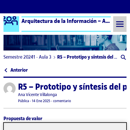
Logo Ágora
Arquitectura de la Información – Aula 3
Saltar al contenido
Semestre 20241 - Aula 3
R5 – Prototipo y síntesis del proyecto
Navegación de entradas
: R4 – REFERENCIAS Y ANÁLISIS CRÍTICO
Anterior
R5 – Prototipo y síntesis del 
Publicado por
Publicado por
Ana Vicente Villalonga
Visibilidad:
Fecha de publicación
en R5 – Prototipo y síntesis del proye
Pública
-
14 Ene 2025
-
comentario
Propuesta de valor