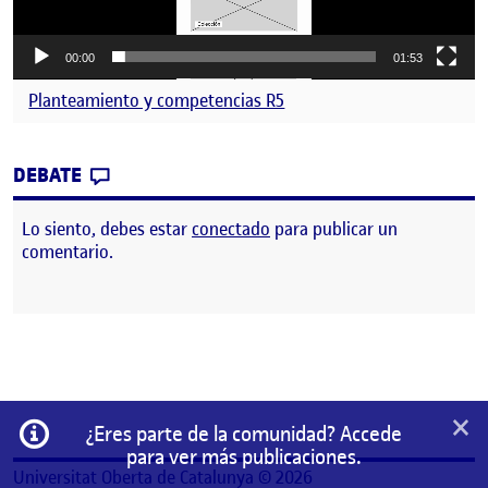
00:00
01:53
Planteamiento y competencias R5
CONTRIBUTION
0
EN R5 – PROTOTIPO Y SÍNTESIS DEL PROY
DEBATE
Lo siento, debes estar
conectado
para publicar un
comentario.
×
Información
¿Eres parte de la comunidad? Accede
para ver más publicaciones.
Universitat Oberta de Catalunya © 2026