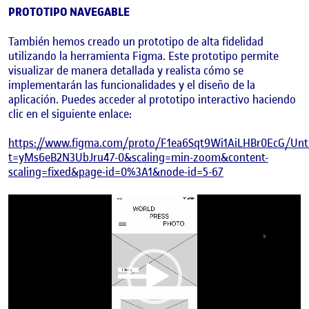
PROTOTIPO NAVEGABLE
También hemos creado un prototipo de alta fidelidad
utilizando la herramienta Figma. Este prototipo permite
visualizar de manera detallada y realista cómo se
implementarán las funcionalidades y el diseño de la
aplicación. Puedes acceder al prototipo interactivo haciendo
clic en el siguiente enlace:
https://www.figma.com/proto/F1ea6Sqt9Wi1AiLHBr0EcG/Unti
t=yMs6eB2N3UbJru47-0&scaling=min-zoom&content-
scaling=fixed&page-id=0%3A1&node-id=5-67
Reproductor
de
vídeo