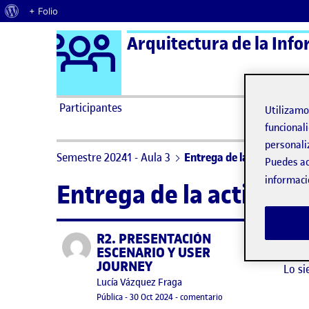
Acerca de WordPress
+ Folio
Logo Ágora
Arquitectura de la Info
Saltar al contenido
Participantes
Utilizam
funcionali
personali
Semestre 20241 - Aula 3
Entrega de la actividad R
Puedes ac
informaci
Entrega de la activida
R2. PRESENTACIÓN
Publicado por
No h
ESCENARIO Y USER
JOURNEY
Lo si
Publicado por
Lucía Vázquez Fraga
Visibilidad:
Fecha de publicación
en R2. PRESENTACIÓN 
Pública
-
30 Oct 2024
-
comentario