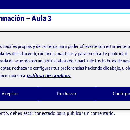
rmación – Aula 3
ActiFolios
Ay
os
cookies
propias y de terceros para poder ofrecerte correctamente t
dades del sitio web, con fines analíticos y para mostrarte publicidad
zada de acuerdo con un perfil elaborado a partir de tus hábitos de na
2
eptar, rechazar o configurar tus preferencias haciendo clic abajo, u 
ón en nuestra
política de cookies.
d R2
Aceptar
Rechazar
Configu
ay comentarios.
ento, debes estar
conectado
para publicar un comentario.
ESCENARIO Y USER JOURNEY