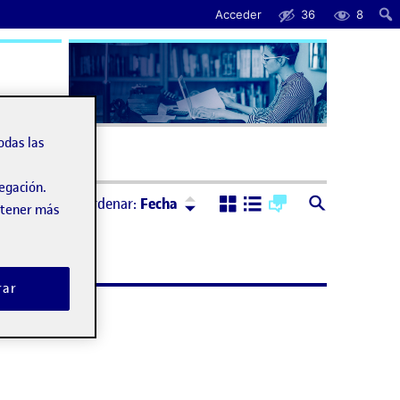
Acceder
36
8
uda
odas las
vegación.
Ordenar:
Descendente
Ordenar:
Fecha
obtener más
rar