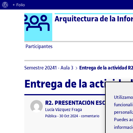
Acerca de WordPress
+ Folio
Logo Ágora
Arquitectura de la Info
Saltar al contenido
Participantes
Semestre 20241 - Aula 3
Entrega de la actividad R
Entrega de la activida
Utilizam
R2. PRESENTACIÓN ESCENARIO Y
Publicado por
funcionali
Publicado por
Lucía Vázquez Fraga
personali
Visibilidad:
Fecha de publicación
en R2. PRESENTACIÓ
Pública
-
30 Oct 2024
-
comentario
Puedes ac
informaci