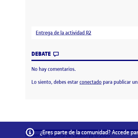
Entrega de la actividad R2
CONTRIBUTION
0
EN R2. PRESENTACIÓN ESCENA
DEBATE
No hay comentarios.
Lo siento, debes estar
conectado
para publicar un
Información
¿Eres parte de la comunidad? Accede par
Universitat Oberta de Catalunya © 2026