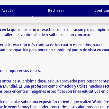
 navegación que realiza el usuario a través de la web actual para cumplir s
 se integrarán en la aplicación, dado que será el punto de partida para…
 navegación que realiza el usuario a través de la web actual para 
Aceptar
Rechazar
Configu
a los elementos que se integrarán en la aplicación, dado que ser
a en la que un usuario interactúa con la aplicación para cumplir 
 taller o la verificación de resultados en un concurso.
ser la interacción más confusa de los cuatro escenarios, para fin
ante compartirla para poner en común mi punto de vista en cuan
a enriquecer sus clases.
ibre antes de su próxima clase, asique aprovecha para buscar con
Mundial. Es una profesora comprometida y utiliza muchos recurs
s para encontrar imágenes específicas con fines educativos en o
gio hablar sobre una exposición reciente que realizó World Pre
ue le vendría muy bien poder mostrarles a sus alumnos ese materi