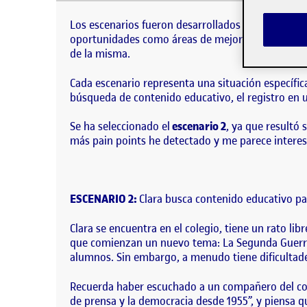
Los escenarios fueron desarrollados a partir de la
áreas de mejora relevantes para los elementos que
Los escenarios fueron desarrollados a partir de la
oportunidades como áreas de mejora relevantes par
de la misma.
Cada escenario representa una situación específic
búsqueda de contenido educativo, el registro en un
Se ha seleccionado el
escenario 2
, ya que resultó 
más pain points he detectado y me parece interes
ESCENARIO 2:
Clara busca contenido educativo par
Clara se encuentra en el colegio, tiene un rato l
que comienzan un nuevo tema: La Segunda Guerra 
alumnos. Sin embargo, a menudo tiene dificultade
Recuerda haber escuchado a un compañero del cole
de prensa y la democracia desde 1955”, y piensa q