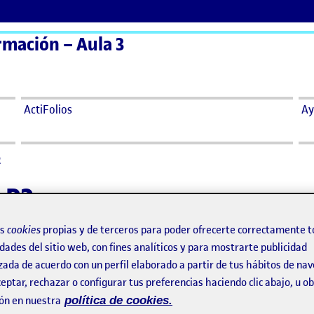
rmación – Aula 3
ActiFolios
Ay
2
d R2
os
cookies
propias y de terceros para poder ofrecerte correctamente t
 USER JOURNEY
dades del sitio web, con fines analíticos y para mostrarte publicidad
zada de acuerdo con un perfil elaborado a partir de tus hábitos de na
N ESCENARIO Y USER JOURNEY
eptar, rechazar o configurar tus preferencias haciendo clic abajo, u 
ón en nuestra
política de cookies.