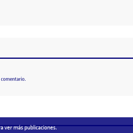
RIO Y USER JOURNEY
 comentario.
a ver más publicaciones.