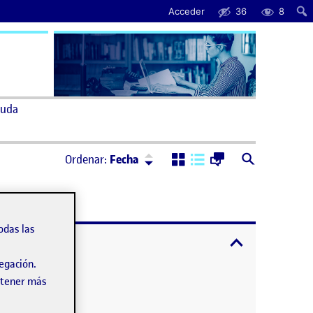
Acceder
36
8
uda
Ordenar:
Descendente
Ordenar:
Fecha
odas las
expandir / cont
vegación.
obtener más