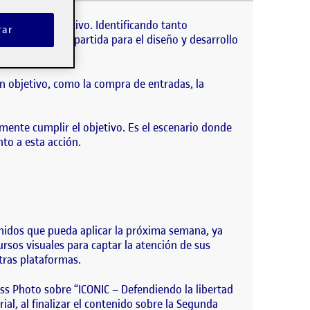
u objetivo. Identificando tanto oportunidades como
cumplir su objetivo. Identificando tanto
rar
á el punto de partida para el diseño y desarrollo
un objetivo, como la compra de entradas, la
almente cumplir el objetivo. Es el escenario donde
to a esta acción.
tenidos que pueda aplicar la próxima semana, ya
os visuales para captar la atención de sus
tras plataformas.
ss Photo sobre “ICONIC – Defendiendo la libertad
al, al finalizar el contenido sobre la Segunda